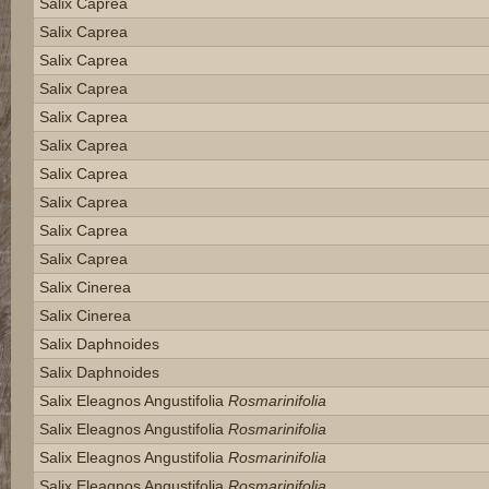
Salix Caprea
Salix Caprea
Salix Caprea
Salix Caprea
Salix Caprea
Salix Caprea
Salix Caprea
Salix Caprea
Salix Caprea
Salix Caprea
Salix Cinerea
Salix Cinerea
Salix Daphnoides
Salix Daphnoides
Salix Eleagnos Angustifolia
Rosmarinifolia
Salix Eleagnos Angustifolia
Rosmarinifolia
Salix Eleagnos Angustifolia
Rosmarinifolia
Salix Eleagnos Angustifolia
Rosmarinifolia