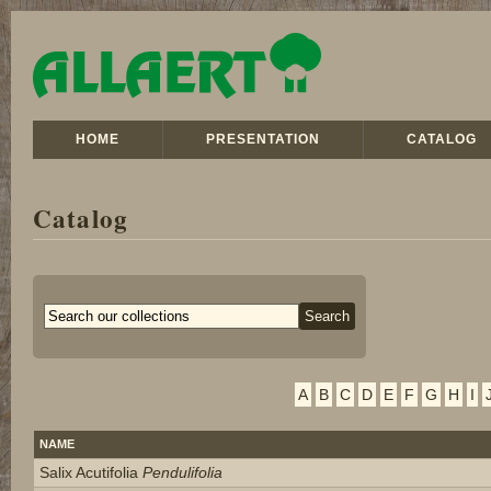
HOME
PRESENTATION
CATALOG
Catalog
A
B
C
D
E
F
G
H
I
NAME
Salix Acutifolia
Pendulifolia