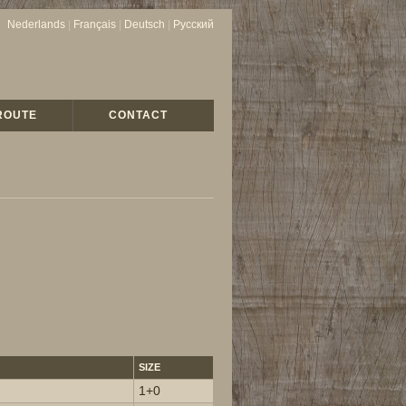
Nederlands
|
Français
|
Deutsch
|
Русский
ROUTE
CONTACT
SIZE
1+0