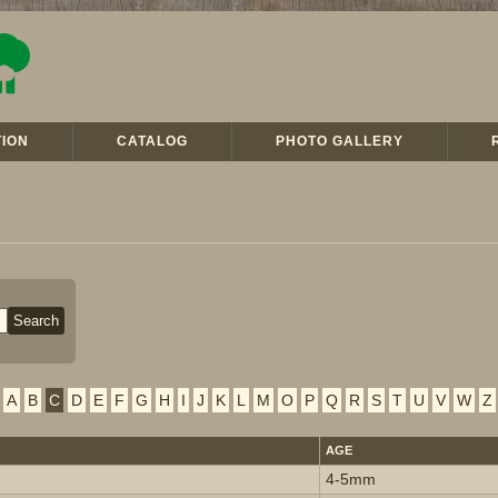
ION
CATALOG
PHOTO GALLERY
A
B
C
D
E
F
G
H
I
J
K
L
M
O
P
Q
R
S
T
U
V
W
Z
AGE
4-5mm