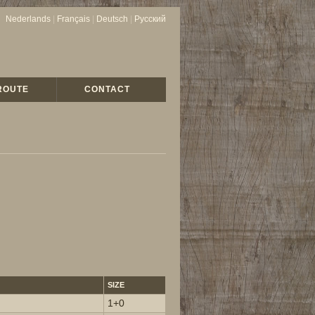
Nederlands
|
Français
|
Deutsch
|
Русский
ROUTE
CONTACT
SIZE
1+0