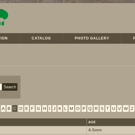
ION
CATALOG
PHOTO GALLERY
A
B
C
D
E
F
G
H
I
J
K
L
M
O
P
Q
R
S
T
U
V
W
Z
AGE
4-5mm