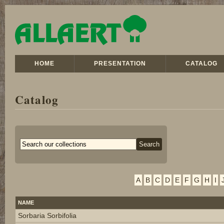
HOME
PRESENTATION
CATALOG
Catalog
A
B
C
D
E
F
G
H
I
NAME
Sorbaria Sorbifolia