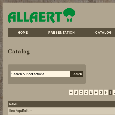
HOME
PRESENTATION
CATALOG
Catalog
A
B
C
D
E
F
G
H
I
NAME
Ilex Aquifolium