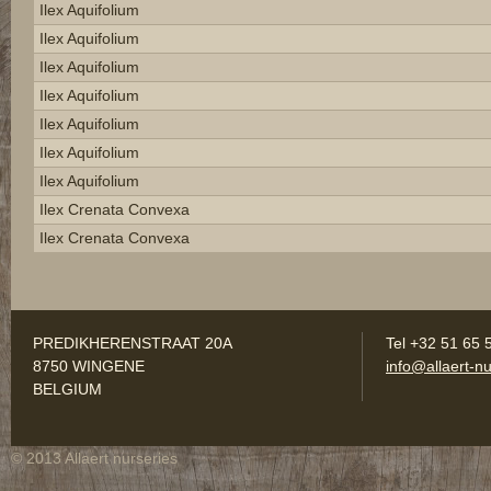
Ilex Aquifolium
Ilex Aquifolium
Ilex Aquifolium
Ilex Aquifolium
Ilex Aquifolium
Ilex Aquifolium
Ilex Aquifolium
Ilex Crenata Convexa
Ilex Crenata Convexa
PREDIKHERENSTRAAT 20A
Tel +32 51 65 
8750 WINGENE
info@allaert-nu
BELGIUM
© 2013 Allaert nurseries