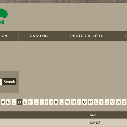
ION
CATALOG
PHOTO GALLERY
A
B
C
D
E
F
G
H
I
J
K
L
M
O
P
Q
R
S
T
U
V
W
Z
AGE
15-20