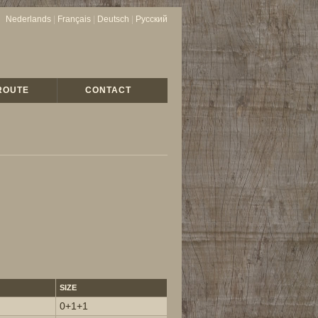
Nederlands
|
Français
|
Deutsch
|
Русский
ROUTE
CONTACT
SIZE
0+1+1