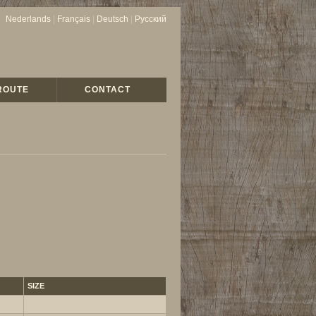
Nederlands
|
Français
|
Deutsch
|
Русский
ROUTE
CONTACT
SIZE