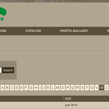
ION
CATALOG
PHOTO GALLERY
A
B
C
D
E
F
G
H
I
J
K
L
M
O
P
Q
R
S
T
U
V
W
Z
AGE
pot 9cm