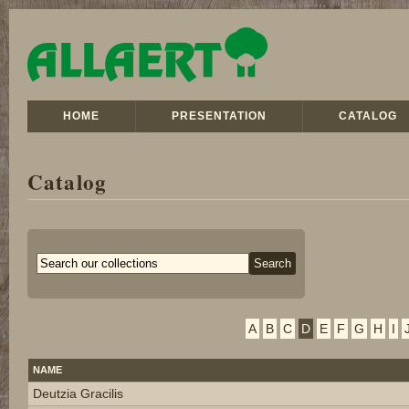
HOME
PRESENTATION
CATALOG
Catalog
A
B
C
D
E
F
G
H
I
NAME
Deutzia Gracilis