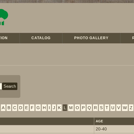
ION
CATALOG
PHOTO GALLERY
A
B
C
D
E
F
G
H
I
J
K
L
M
O
P
Q
R
S
T
U
V
W
Z
AGE
20-40