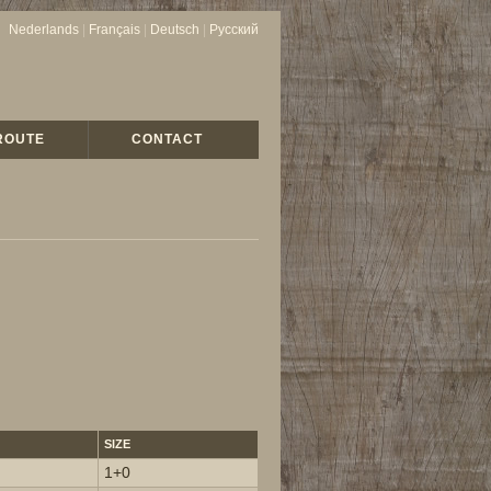
Nederlands
|
Français
|
Deutsch
|
Русский
ROUTE
CONTACT
SIZE
1+0