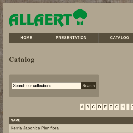
HOME
PRESENTATION
CATALOG
Catalog
A
B
C
D
E
F
G
H
I
NAME
Kerria Japonica Pleniflora