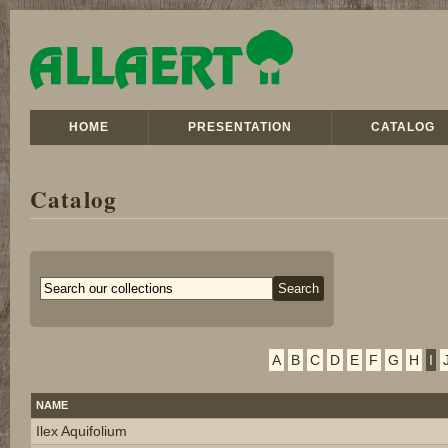
HOME
PRESENTATION
CATALOG
Catalog
A
B
C
D
E
F
G
H
I
NAME
Ilex Aquifolium