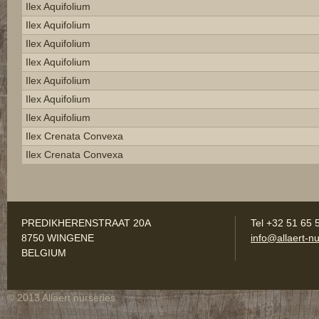
Ilex Aquifolium
Ilex Aquifolium
Ilex Aquifolium
Ilex Aquifolium
Ilex Aquifolium
Ilex Aquifolium
Ilex Aquifolium
Ilex Crenata Convexa
Ilex Crenata Convexa
PREDIKHERENSTRAAT 20A
Tel +32 51 65 
8750 WINGENE
info@allaert-nu
BELGIUM
© 2013 Allaert nurseries