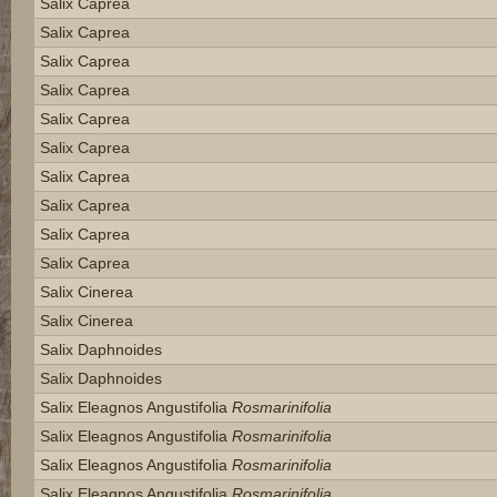
Salix Caprea
Salix Caprea
Salix Caprea
Salix Caprea
Salix Caprea
Salix Caprea
Salix Caprea
Salix Caprea
Salix Caprea
Salix Caprea
Salix Cinerea
Salix Cinerea
Salix Daphnoides
Salix Daphnoides
Salix Eleagnos Angustifolia
Rosmarinifolia
Salix Eleagnos Angustifolia
Rosmarinifolia
Salix Eleagnos Angustifolia
Rosmarinifolia
Salix Eleagnos Angustifolia
Rosmarinifolia