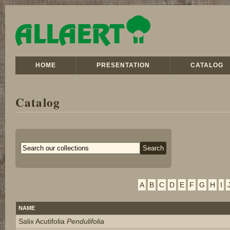
HOME
PRESENTATION
CATALOG
Catalog
A
B
C
D
E
F
G
H
I
NAME
Salix Acutifolia
Pendulifolia