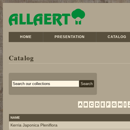
HOME
PRESENTATION
CATALOG
Catalog
A
B
C
D
E
F
G
H
I
NAME
Kerria Japonica Pleniflora