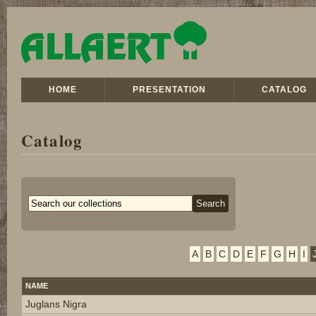
HOME
PRESENTATION
CATALOG
Catalog
A
B
C
D
E
F
G
H
I
NAME
Juglans Nigra