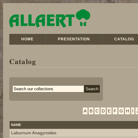
HOME
PRESENTATION
CATALOG
Catalog
A
B
C
D
E
F
G
H
I
NAME
Laburnum Anagyroides