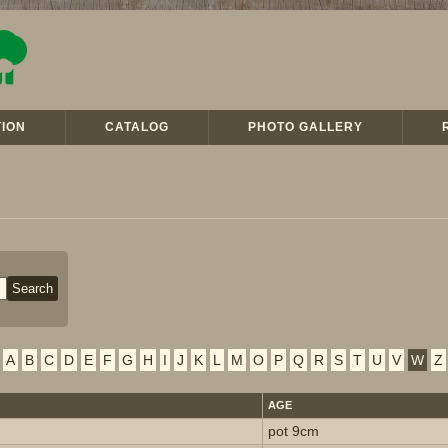
ION
CATALOG
PHOTO GALLERY
A
B
C
D
E
F
G
H
I
J
K
L
M
O
P
Q
R
S
T
U
V
W
Z
AGE
pot 9cm