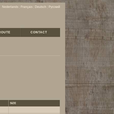
Nederlands
|
Français
|
Deutsch
|
Русский
ROUTE
CONTACT
SIZE