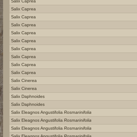
Salix Caprea
Salix Caprea
Salix Caprea
Salix Caprea
Salix Caprea
Salix Caprea
Salix Caprea
Salix Caprea
Salix Caprea
Salix Caprea
Salix Cinerea
Salix Cinerea
Salix Daphnoides
Salix Daphnoides
Salix Eleagnos Angustifolia
Rosmarinifolia
Salix Eleagnos Angustifolia
Rosmarinifolia
Salix Eleagnos Angustifolia
Rosmarinifolia
Salix Eleagnos Angustifolia
Rosmarinifolia