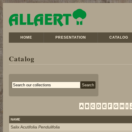
HOME
PRESENTATION
CATALOG
Catalog
A
B
C
D
E
F
G
H
I
NAME
Salix Acutifolia
Pendulifolia