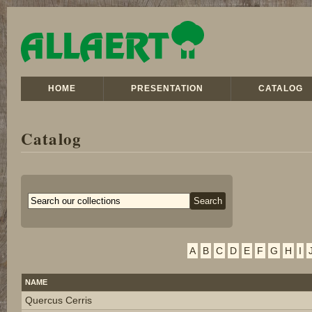
HOME
PRESENTATION
CATALOG
Catalog
A
B
C
D
E
F
G
H
I
NAME
Quercus Cerris