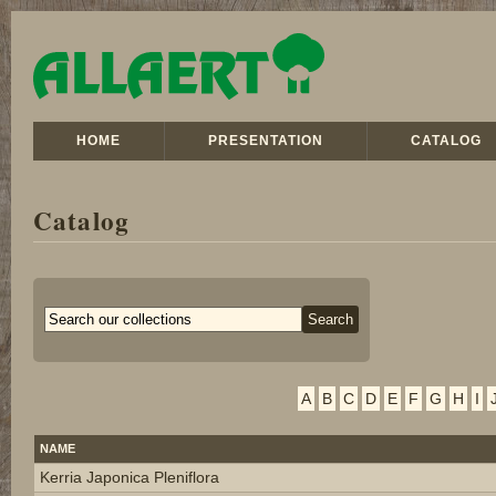
HOME
PRESENTATION
CATALOG
Catalog
A
B
C
D
E
F
G
H
I
NAME
Kerria Japonica Pleniflora