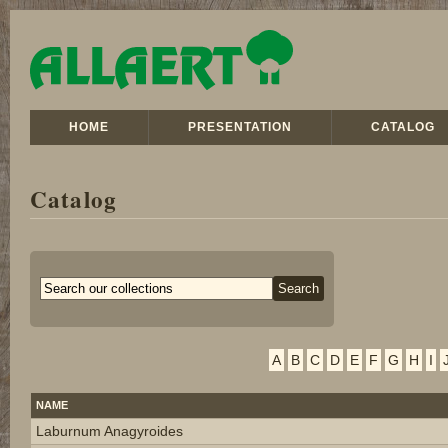
HOME
PRESENTATION
CATALOG
Catalog
A
B
C
D
E
F
G
H
I
NAME
Laburnum Anagyroides