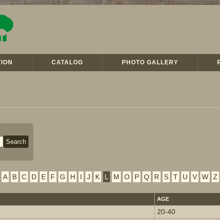
ION
CATALOG
PHOTO GALLERY
A
B
C
D
E
F
G
H
I
J
K
L
M
O
P
Q
R
S
T
U
V
W
Z
AGE
20-40