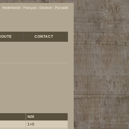
Nederlands
|
Français
|
Deutsch
|
Русский
ROUTE
CONTACT
SIZE
1+0