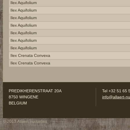
Ilex Aquifolium
Ilex Aquifolium
Ilex Aquifolium
Ilex Aquifolium
Ilex Aquifolium
Ilex Aquifolium
Ilex Aquifolium
Ilex Crenata Convexa
Ilex Crenata Convexa
PREDIKHERENSTRAAT 20A
Tel +32 51 65 
8750 WINGENE
info@allaert-nu
BELGIUM
© 2013 Allaert nurseries