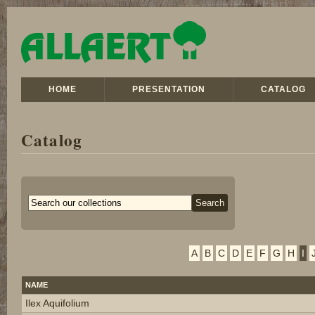
HOME
PRESENTATION
CATALOG
Catalog
A
B
C
D
E
F
G
H
I
NAME
Ilex Aquifolium