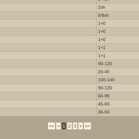
2sh
5/8sh
1+0
1+0
1+0
1+1
1+1
90-120
20-40
100-140
90-120
60-90
45-60
30-50
<<
<
1
2
3
>
>>