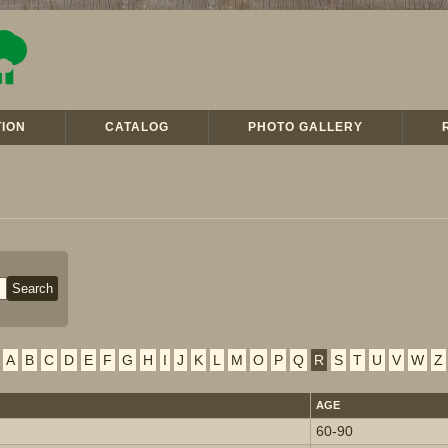
ION
CATALOG
PHOTO GALLERY
A
B
C
D
E
F
G
H
I
J
K
L
M
O
P
Q
R
S
T
U
V
W
Z
AGE
60-90