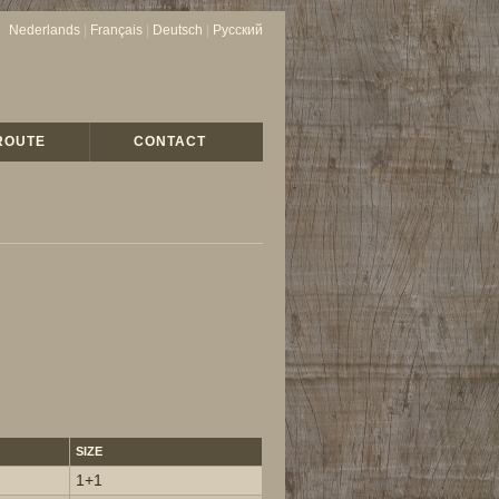
Nederlands
|
Français
|
Deutsch
|
Русский
ROUTE
CONTACT
SIZE
1+1