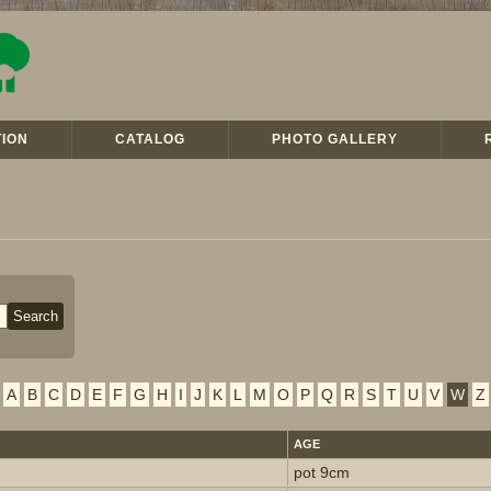
ION
CATALOG
PHOTO GALLERY
A
B
C
D
E
F
G
H
I
J
K
L
M
O
P
Q
R
S
T
U
V
W
Z
AGE
pot 9cm