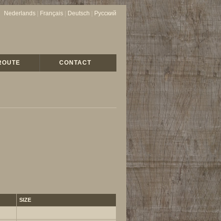
Nederlands
|
Français
|
Deutsch
|
Русский
ROUTE
CONTACT
SIZE