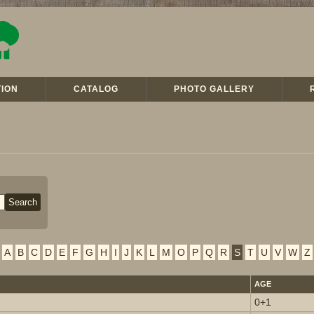
ION
CATALOG
PHOTO GALLERY
A
B
C
D
E
F
G
H
I
J
K
L
M
O
P
Q
R
S
T
U
V
W
Z
AGE
0+1