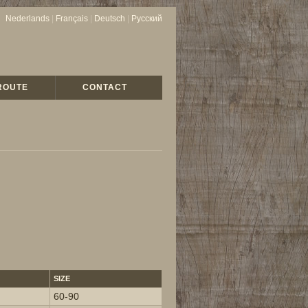
Nederlands
|
Français
|
Deutsch
|
Русский
ROUTE
CONTACT
SIZE
60-90