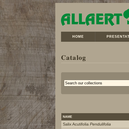
HOME
PRESENTAT
Catalog
NAME
Salix Acutifolia
Pendulifolia