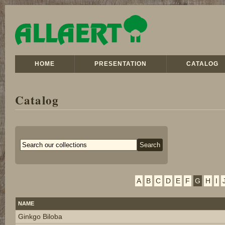
HOME
PRESENTATION
CATALOG
Catalog
A
B
C
D
E
F
G
H
I
NAME
Ginkgo Biloba