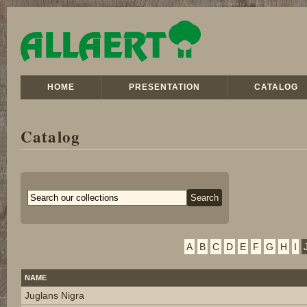
HOME
PRESENTATION
CATALOG
Catalog
A
B
C
D
E
F
G
H
I
NAME
Juglans Nigra