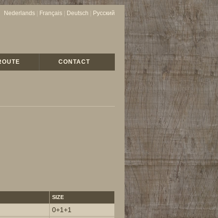
Nederlands
|
Français
|
Deutsch
|
Русский
ROUTE
CONTACT
SIZE
0+1+1