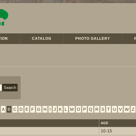
ION
CATALOG
PHOTO GALLERY
A
B
C
D
E
F
G
H
I
J
K
L
M
O
P
Q
R
S
T
U
V
W
Z
AGE
10-15