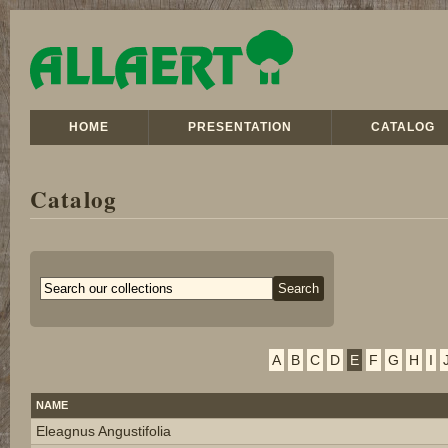
HOME
PRESENTATION
CATALOG
Catalog
A
B
C
D
E
F
G
H
I
NAME
Eleagnus Angustifolia