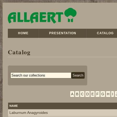
HOME
PRESENTATION
CATALOG
Catalog
A
B
C
D
E
F
G
H
I
NAME
Laburnum Anagyroides