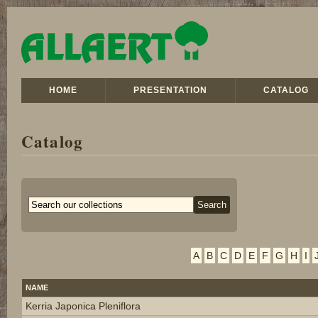
HOME
PRESENTATION
CATALOG
Catalog
A
B
C
D
E
F
G
H
I
NAME
Kerria Japonica Pleniflora