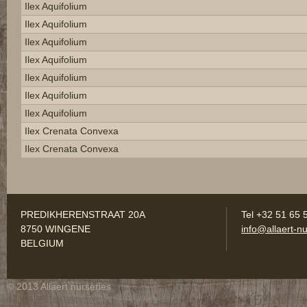
Ilex Aquifolium
Ilex Aquifolium
Ilex Aquifolium
Ilex Aquifolium
Ilex Aquifolium
Ilex Aquifolium
Ilex Aquifolium
Ilex Crenata Convexa
Ilex Crenata Convexa
PREDIKHERENSTRAAT 20A
Tel +32 51 65 
8750 WINGENE
info@allaert-nu
BELGIUM
© 2013 Allaert nurseries