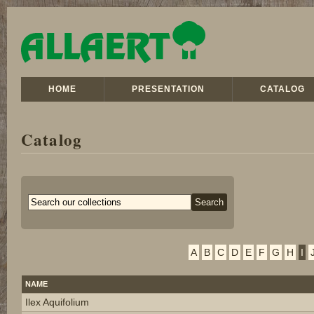
HOME
PRESENTATION
CATALOG
Catalog
A
B
C
D
E
F
G
H
I
NAME
Ilex Aquifolium