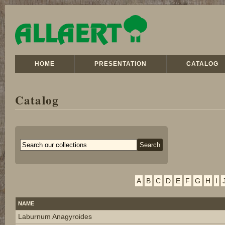
HOME
PRESENTATION
CATALOG
Catalog
A
B
C
D
E
F
G
H
I
NAME
Laburnum Anagyroides