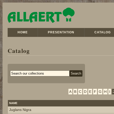
HOME
PRESENTATION
CATALOG
Catalog
A
B
C
D
E
F
G
H
I
NAME
Juglans Nigra