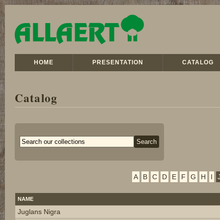
HOME
PRESENTATION
CATALOG
Catalog
A
B
C
D
E
F
G
H
I
NAME
Juglans Nigra