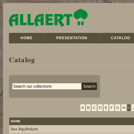
HOME
PRESENTATION
CATALOG
Catalog
A
B
C
D
E
F
G
H
I
NAME
Ilex Aquifolium