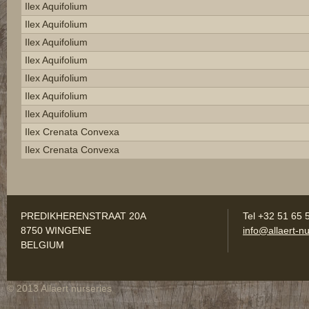
Ilex Aquifolium
Ilex Aquifolium
Ilex Aquifolium
Ilex Aquifolium
Ilex Aquifolium
Ilex Aquifolium
Ilex Aquifolium
Ilex Crenata Convexa
Ilex Crenata Convexa
PREDIKHERENSTRAAT 20A
Tel +32 51 65 
8750 WINGENE
info@allaert-nu
BELGIUM
© 2013 Allaert nurseries