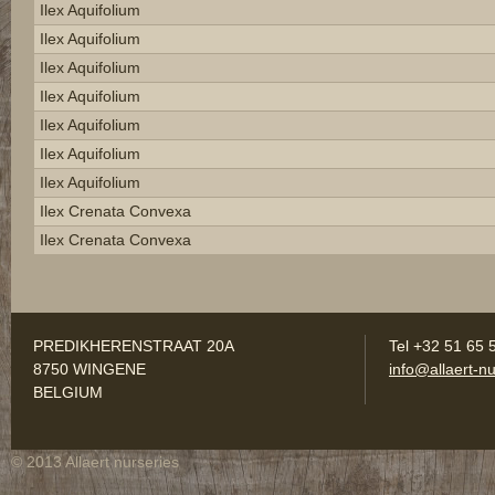
Ilex Aquifolium
Ilex Aquifolium
Ilex Aquifolium
Ilex Aquifolium
Ilex Aquifolium
Ilex Aquifolium
Ilex Aquifolium
Ilex Crenata Convexa
Ilex Crenata Convexa
PREDIKHERENSTRAAT 20A
Tel +32 51 65 
8750 WINGENE
info@allaert-nu
BELGIUM
© 2013 Allaert nurseries