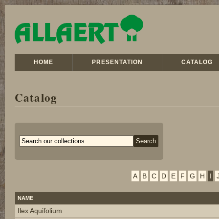
HOME
PRESENTATION
CATALOG
Catalog
A
B
C
D
E
F
G
H
I
NAME
Ilex Aquifolium