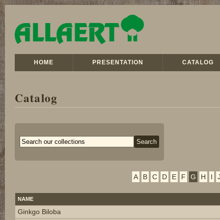
HOME
PRESENTATION
CATALOG
Catalog
A
B
C
D
E
F
G
H
I
NAME
Ginkgo Biloba