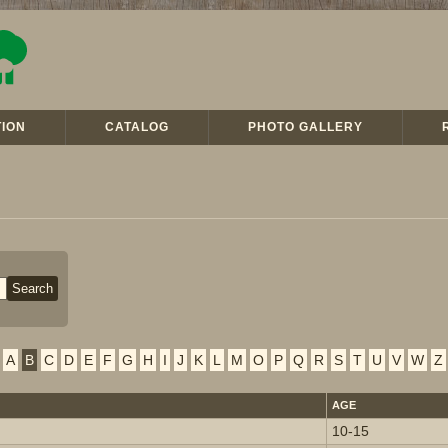
ION
CATALOG
PHOTO GALLERY
A
B
C
D
E
F
G
H
I
J
K
L
M
O
P
Q
R
S
T
U
V
W
Z
AGE
10-15