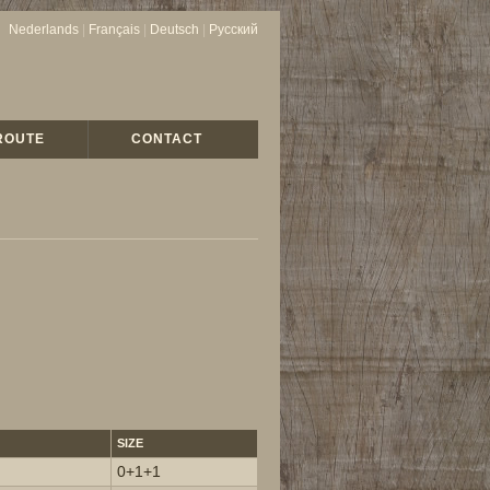
Nederlands
|
Français
|
Deutsch
|
Русский
ROUTE
CONTACT
SIZE
0+1+1