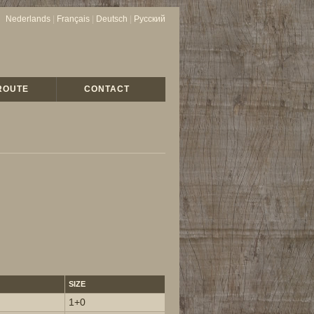
Nederlands
|
Français
|
Deutsch
|
Русский
ROUTE
CONTACT
SIZE
1+0