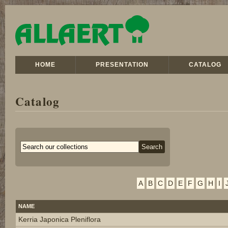
HOME
PRESENTATION
CATALOG
Catalog
A
B
C
D
E
F
G
H
I
NAME
Kerria Japonica Pleniflora