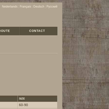
Nederlands
|
Français
|
Deutsch
|
Русский
ROUTE
CONTACT
SIZE
60-90