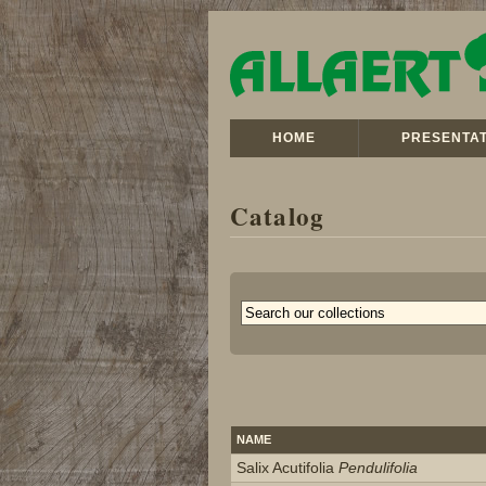
HOME
PRESENTAT
Catalog
NAME
Salix Acutifolia
Pendulifolia