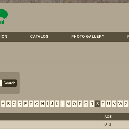
ION
CATALOG
PHOTO GALLERY
A
B
C
D
E
F
G
H
I
J
K
L
M
O
P
Q
R
S
T
U
V
W
Z
AGE
0+1