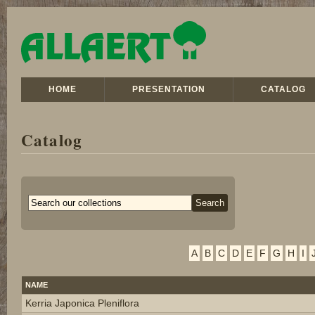
HOME
PRESENTATION
CATALOG
Catalog
A
B
C
D
E
F
G
H
I
NAME
Kerria Japonica Pleniflora