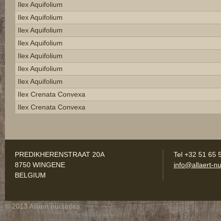
Ilex Aquifolium
Ilex Aquifolium
Ilex Aquifolium
Ilex Aquifolium
Ilex Aquifolium
Ilex Aquifolium
Ilex Aquifolium
Ilex Crenata Convexa
Ilex Crenata Convexa
PREDIKHERENSTRAAT 20A
Tel +32 51 65 
8750 WINGENE
info@allaert-nu
BELGIUM
© 2013 Allaert nurseries