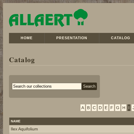
HOME
PRESENTATION
CATALOG
Catalog
A
B
C
D
E
F
G
H
I
NAME
Ilex Aquifolium