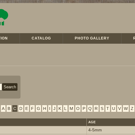
ION
CATALOG
PHOTO GALLERY
A
B
C
D
E
F
G
H
I
J
K
L
M
O
P
Q
R
S
T
U
V
W
Z
AGE
4-5mm