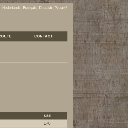
Nederlands
|
Français
|
Deutsch
|
Русский
ROUTE
CONTACT
SIZE
1+0