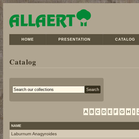
HOME
PRESENTATION
CATALOG
Catalog
A
B
C
D
E
F
G
H
I
NAME
Laburnum Anagyroides