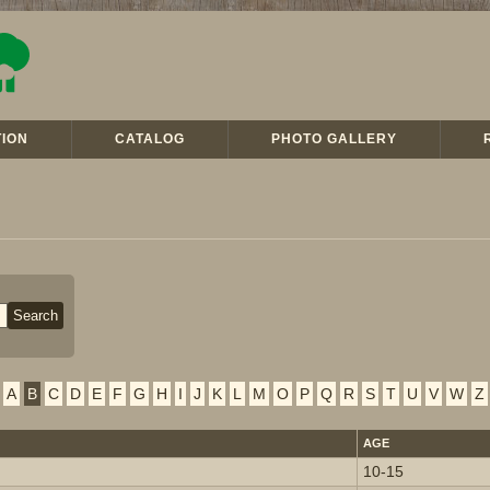
ION
CATALOG
PHOTO GALLERY
A
B
C
D
E
F
G
H
I
J
K
L
M
O
P
Q
R
S
T
U
V
W
Z
AGE
10-15