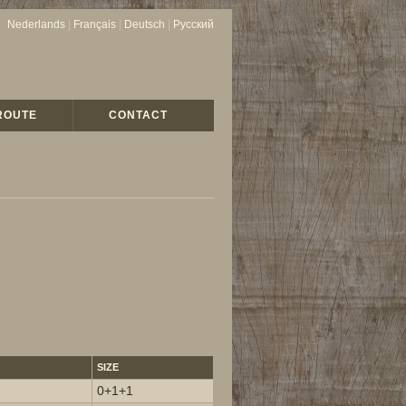
Nederlands
|
Français
|
Deutsch
|
Русский
ROUTE
CONTACT
SIZE
0+1+1