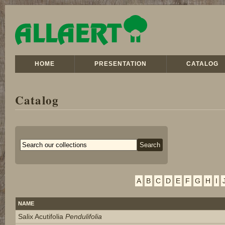
HOME
PRESENTATION
CATALOG
Catalog
A
B
C
D
E
F
G
H
I
NAME
Salix Acutifolia
Pendulifolia