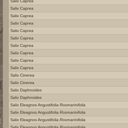
Salix Caprea
Salix Caprea
Salix Caprea
Salix Caprea
Salix Caprea
Salix Caprea
Salix Caprea
Salix Caprea
Salix Caprea
Salix Caprea
Salix Cinerea
Salix Cinerea
Salix Daphnoides
Salix Daphnoides
Salix Eleagnos Angustifolia
Rosmarinifolia
Salix Eleagnos Angustifolia
Rosmarinifolia
Salix Eleagnos Angustifolia
Rosmarinifolia
Salix Eleagnos Angustifolia
Rosmarinifolia