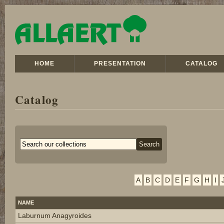
HOME
PRESENTATION
CATALOG
Catalog
A
B
C
D
E
F
G
H
I
NAME
Laburnum Anagyroides