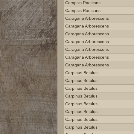
Campsis Radicans
Campsis Radicans
Caragana Arborescens
Caragana Arborescens
Caragana Arborescens
Caragana Arborescens
Caragana Arborescens
Caragana Arborescens
Caragana Arborescens
Carpinus Betulus
Carpinus Betulus
Carpinus Betulus
Carpinus Betulus
Carpinus Betulus
Carpinus Betulus
Carpinus Betulus
Carpinus Betulus